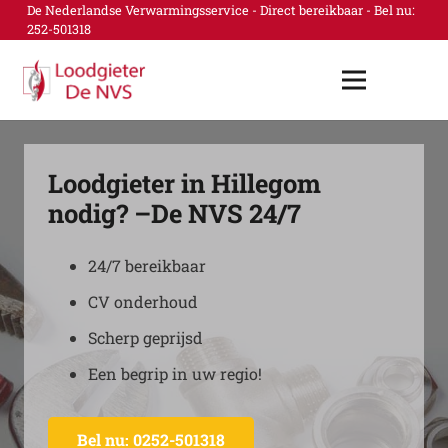
De Nederlandse Verwarmingsservice - Direct bereikbaar - Bel nu:
252-501318
Loodgieter in Hillegom
nodig? –De NVS 24/7
24/7 bereikbaar
CV onderhoud
Scherp geprijsd
Een begrip in uw regio!
Bel nu: 0252-501318